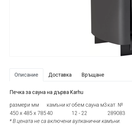
Описание
Доставка
Връщане
Печкa за сауна на дърва Karhu
размери мм
камъни кг
обем сауна м3
кат. №
450 x 485 x 785
40
12 - 22
289083
* В цената не са включени вулканични камъни.