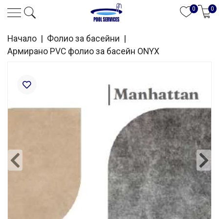
0
0
Начало
|
Фолио за басейни
|
Армирано PVC фолио за басейн ONYX