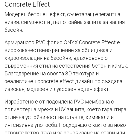
Concrete Effect
Модерен бетонен ефект, съчетаващ елегантна
визия, сигурност и дълготрайна защита за вашия
басейн.
Армираното PVC фолио ONYX Concrete Effect е
висококачествено решение за облицовка и
хидроизолация на басейни, вдъхновено от
съвременния стил на естествения бетон и камък.
Благодарение на своята 3D текстура и
реалистичен concrete effect дизайн, то създава
изискан, модерен и луксозен воден ефект.
Изработено е от подсилена PVC мембрана с
полиестерна мрежа и UV защита, което гарантира
отлична устойчивост на слънце, химикали и
интензивна употреба. Подходящо е както за ново
строителство, така и за реновиране на стари или