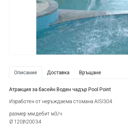
Описание
Доставка
Връщане
Атракция за басейн Воден чадър Pool Point
Изработен от неръждаема стомана AISI304.
размер мм
дебит м3/ч
Ø 120|h200
34