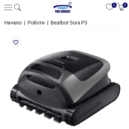
0
0
Начало
|
Роботи
|
Beatbot Sora P3