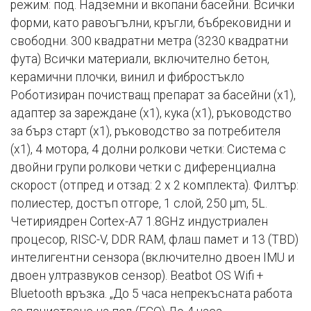
режим: под. Надземни и вкопани басейни. Всички
форми, като равоъгълни, кръгли, бъбрековидни и
свободни. 300 квадратни метра (3230 квадратни
фута) Всички материали, включително бетон,
керамични плочки, винил и фибростъкло
Роботизиран почистващ препарат за басейни (x1),
адаптер за зареждане (x1), кука (x1), ръководство
за бърз старт (x1), ръководство за потребителя
(x1), 4 мотора, 4 долни ролкови четки: Система с
двойни групи ролкови четки с диференциална
скорост (отпред и отзад: 2 x 2 комплекта). Филтър:
полиестер, достъп отгоре, 1 слой, 250 μm, 5L.
Четириядрен Cortex-A7 1.8GHz индустриален
процесор, RISC-V, DDR RAM, флаш памет и 13 (TBD)
интелигентни сензора (включително двоен IMU и
двоен ултразвуков сензор). Beatbot OS Wifi +
Bluetooth връзка. „До 5 часа непрекъсната работа