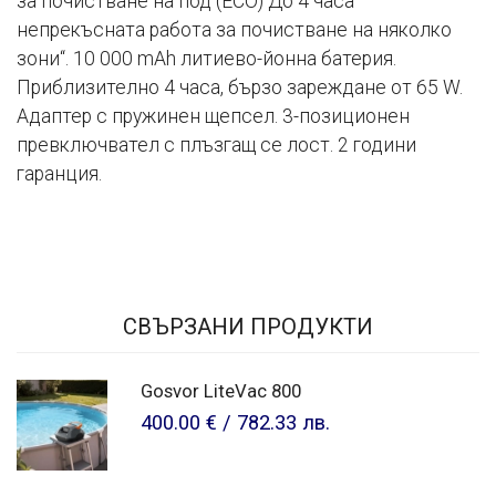
за почистване на под (ECO) До 4 часа
непрекъсната работа за почистване на няколко
зони“. 10 000 mAh литиево-йонна батерия.
Приблизително 4 часа, бързо зареждане от 65 W.
Адаптер с пружинен щепсел. 3-позиционен
превключвател с плъзгащ се лост. 2 години
гаранция.
СВЪРЗАНИ ПРОДУКТИ
Gosvor LiteVac 800
400.00 €
/
782.33 лв.