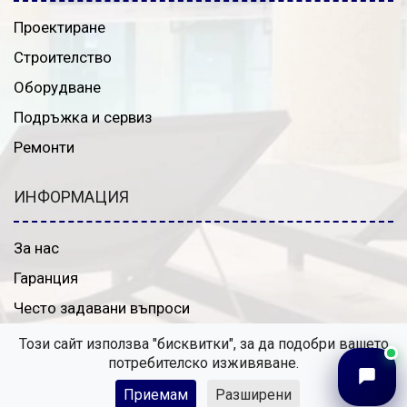
Проектиране
Строителство
Оборудване
Подръжка и сервиз
Ремонти
ИНФОРМАЦИЯ
За нас
Гаранция
Често задавани въпроси
Контакти
Този сайт използва "бисквитки", за да подобри вашето
потребителско изживяване.
Приемам
Разширени
© 2026, Powered by
Webixty