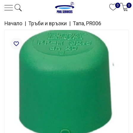
0
0
Начало
|
Тръби и връзки
|
Тапа, PR006