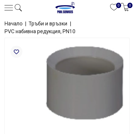
0
0
Начало
|
Тръби и връзки
|
PVC набивна редукция, PN10